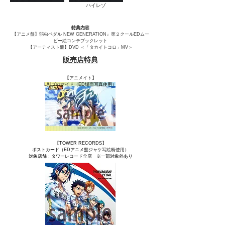
ハイレゾ
特典内容
【アニメ盤】弱虫ペダル NEW GENERATION』第２クールEDムー
ビー絵コンテブックレット
【アーティスト盤】DVD ＜「タカイトコロ」MV＞
販売店特典
【アニメイト】
L判ブロマイド（ED場面写真使用）
【TOWER RECORDS】
ポストカード（EDアニメ盤ジャケ写絵柄使用）
対象店舗：タワーレコード全店 ※一部対象外あり