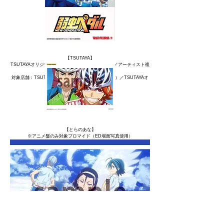
【TSUTAYA】
TSUTAYAオリジナルブロマイド（ED場面写真使用／アーティスト複
製サイン入）
対象店舗：TSUTAYA RECORDS（※一部店舗除く）／TSUTAYAオ
ンライン（予約のみ）
【とらのあな】
※アニメ盤のみ対象
ブロマイド（ED場面写真使用）