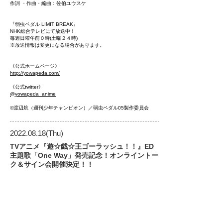
作詞 ・作曲・編曲：佐伯ユウスケ
『弱虫ペダル LIMIT BREAK』
NHK総合テレビにて放送中！
毎週日曜午前０時(土曜２４時)
※放送情報は変更になる場合があります。
《
公式ホームページ
》
http://yowapeda.com/
《
公式twitter
》
@yowapeda_anime
©渡辺航（週刊少年チャンピオン）／弱虫ペダル05製作委員会
2022.08.18
(Thu)
TVアニメ『遊☆戯☆王ゴーラッシュ！！』ED
主題歌「One Way」発売記念！オンライントー
ク＆サイン会開催決定！！