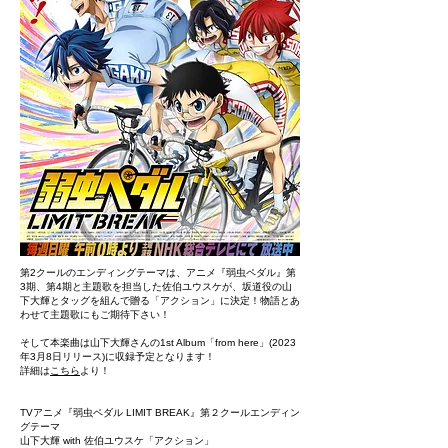
第2クールのエンディングテーマは、アニメ『弱虫ペダル』第
3期、第4期と主題歌を担当した佐伯ユウスケが、坂道役の山
下大輝とタッグを組んで贈る「アクション」に決定！物語とあ
わせて主題歌にもご期待下さい！
そして本楽曲は山下大輝さんの1st Album「from here」(2023
年3月8日リリース)に収録予定となります！
詳細は
こちら
より！
TVアニメ『弱虫ペダル LIMIT BREAK』第２クールエンディン
グテーマ
山下大輝 with 佐伯ユウスケ「アクション」