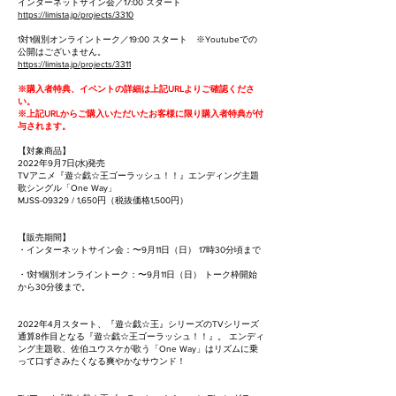
インターネットサイン会／17:00 スタート
https://limista.jp/projects/3310
1対1個別オンライントーク／19:00 スタート ※Youtubeでの
公開はございません。
https://limista.jp/projects/3311
※購入者特典、イベントの詳細は上記URLよりご確認くださ
い。
※上記URLからご購入いただいたお客様に限り購入者特典が付
与されます。
【対象商品】
2022年9月7日(水)発売
TVアニメ『遊☆戯☆王ゴーラッシュ！！』エンディング主題
歌シングル「One Way」
MJSS-09329 / 1,650円（税抜価格1,500円）
【販売期間】
・インターネットサイン会：〜9月11日（日） 17時30分頃まで
・1対1個別オンライントーク：〜9月11日（日） トーク枠開始
から30分後まで。
2022年4月スタート、『遊☆戯☆王』シリーズのTVシリーズ
通算8作目となる『遊☆戯☆王ゴーラッシュ！！』。 エンディ
ング主題歌、佐伯ユウスケが歌う「One Way」はリズムに乗
って口ずさみたくなる爽やかなサウンド！