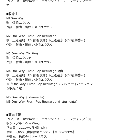
TVアニメ『遊☆戯☆王ゴーラッシュ！！』エンディングテー
マ
■収録曲
M1 One Way
歌：佐伯ユウスケ
作詞・作曲・編曲：佐伯ユウスケ
M2 One Way -Fresh Pop Rearrange-
歌：王道遊飛（CV:熊谷俊輝）&王道遊歩（CV:福島香々）
作詞・作曲・編曲：佐伯ユウスケ
M3 One Way (TV Size)
歌：佐伯ユウスケ
作詞・作曲・編曲：佐伯ユウスケ
M4 One Way -Fresh Pop Rearrange- (仮)
歌：王道遊飛（CV:熊谷俊輝）&王道遊歩（CV:福島香々）
作詞・作曲・編曲：佐伯ユウスケ
※「One Way -Fresh Pop Rearrange-」のショートバージョン
を収録予定
M5 One Way (instrumental)
M6 One Way -Fresh Pop Rearrange- (instrumental)
■商品情報
TVアニメ『遊☆戯☆王ゴーラッシュ！！』エンディング主題
歌シングル「One Way」
発売日：2022年9月7日（水）
価格：\1,650（税抜価格 \1,500）【MJSS-09329】
発売元：株式会社マーベラス