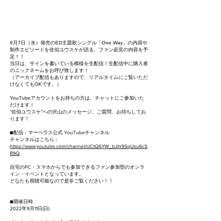
9月7日（水）発売のED主題歌シングル「One Way」の内容や
制作エピソードを佐伯ユウスケが語る、ファン必見の内容を予
定！！
当日は、サインを書いている模様を生配信！生配信中に購入者
のニックネームをお呼び致します！
（アーカイブ配信もありますので、リアルタイムにご覧いただ
けなくてもOKです。）
YouTubeアカウントをお持ちの方は、チャットにご参加いた
だけます！
“佐伯ユウスケ”への沢山のメッセージ、ご質問、お待ちしてお
ります！
■配信：マーベラス公式 YouTubeチャンネル
チャンネルはこちら：
https://www.youtube.com/channel/UCtQ6YW_bJln9SqUsu6cS
R9Q
自宅のPC・スマホからでも参加できるファン参加型のオンラ
イン・イベントとなっています。
どなたも視聴可能なので是非ご覧ください！！
■開催日時
2022年9月11日(日)