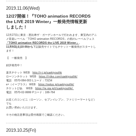
2019.11.06
(Wed)
12/27開催！『TOHO animation RECORDS
the LIVE 2019 Winter』一般発売情報更新
しました！
12月27日に東京：恵比寿ザ・ガーデンホールで行われます、東宝内のアニ
メ音楽レーベル「TOHO animation RECORDS」の初のレーベルフェス
「TOHO animation RECORDS the LIVE 2019 Winter」
。
11月9日(土)10:00から
下記販売サイトでもチケット一般発売がスタートし
ます！
【 一般発売 】
好評発売中！
楽天チケット WEB
http://r-t.jp/saekiyouthk
ローソンチケット WEB
https://l-tike.com/saekiyouthk/
電話 0570-084-003 Lコード：73154
e+（イープラス） WEB
https://eplus.jp/saekiyouthk/
チケットぴあ WEB
https://w.pia.jp/t/saekiyouthk/
電話 0570-02-9999 Pコード：166-764
お近くのコンビニ（ローソン、セブンイレブン、ファミリーマートなど）
でも
お買い求めいただけます。
※その他注意事項は受付画面でご確認ください。
2019.10.25
(Fri)