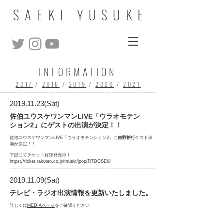
SAEKI YUSUKE
INFORMATION
2017
/
2018
/
2019
/
2020
/
2021
2019.11.23
(Sat)
佐伯ユウスケワンマンLIVE「ウラオモテン
ション2」にゲストの出演が決定！！
佐伯ユウスケワンマンLIVE「ウラオモテンション2」に
吉野裕行
ゲスト出
演が決定！！
下記にてチケット好評発売中！
https://ticket.rakuten.co.jp/music/jpop/RTDGSEK/
2019.11.09
(Sat)
テレビ・ラジオ出演情報を更新いたしました。
詳しくは
MEDIAページ
をご確認ください