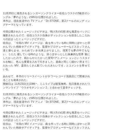
11月20日に発売されるシンガーソングライター佐伯ユウスケの5枚目のシ
ングル「夢のような」のMVが公開されました。
本作は、現在放送中の TV アニメ「Dr.STONE」第2クールのエンディン
グテーマとなっています。
今回公開されたミュージックビデオは、明け方の幻想 的な風景をバックに
撮影されたもので、佐伯ユウスケ自身がディレクションを担当したこだわ
りの詰まったミュージックビデオだ。
佐伯は、「今回の MV イメージは、曲を作っている時に同時にぼやっと浮
かんでいた色味やアイディアを、監督やプロデューサーなどスタッフさん
達と膨らませ、かためていき出来上がりました。現実でも夢の中でもな
い、うたた 寝している時のような、淡くぼやっとした抽象的な世界 観に
したかったので、前からやりたかった実写+アニメーシ ョンというスタイ
ルを軸に、色んな要素を入れて行きました。楽曲と同じく細かい所までこ
だわった MV、是非たくさん観ていただきたいです」とコメントを寄せて
いる。
あわせて、本作のリリースイベントがタワーレコード池袋店にて開催され
ることも発表された。
開催日は 11月23日(土)19時~。ミニライブは観覧無料。先日発表されたワ
ンマンライブ「ウラオモテンション 2」と合わせて是非チェックを。
11月20日に発売されるシンガーソングライター佐伯ユウスケの5枚目のシ
ングル「夢のような」のMVが公開されました。
本作は、現在放送中の TV アニメ「Dr.STONE」第2クールのエンディン
グテーマとなっています。
今回公開されたミュージックビデオは、明け方の幻想 的な風景をバックに
撮影されたもので、佐伯ユウスケ自身がディレクションを担当したこだわ
りの詰まったミュージックビデオだ。
佐伯は、「今回の MV イメージは、曲を作っている時に同時にぼやっと浮
かんでいた色味やアイディアを、監督やプロデューサーなどスタッフさん