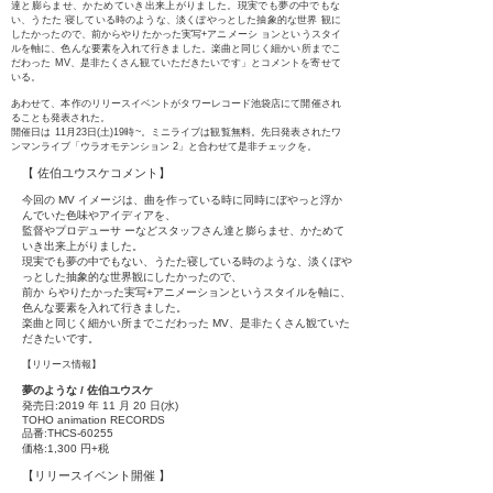
達と膨らませ、かためていき出来上がりました。現実でも夢の中でもな
い、うたた 寝している時のような、淡くぼやっとした抽象的な世界 観に
したかったので、前からやりたかった実写+アニメーシ ョンというスタイ
ルを軸に、色んな要素を入れて行きました。楽曲と同じく細かい所までこ
だわった MV、是非たくさん観ていただきたいです」とコメントを寄せて
いる。
あわせて、本作のリリースイベントがタワーレコード池袋店にて開催され
ることも発表された。
開催日は 11月23日(土)19時~。ミニライブは観覧無料。先日発表されたワ
ンマンライブ「ウラオモテンション 2」と合わせて是非チェックを。
【 佐伯ユウスケコメント
】
今回の MV イメージは、曲を作っている時に同時にぼやっと浮か
んでいた色味やアイディアを、
監督やプロデューサ ーなどスタッフさん達と膨らませ、かためて
いき出来上がりました。
現実でも夢の中でもない、うたた寝している時のような、淡くぼや
っとした抽象的な世界観にしたかったので、
前か らやりたかった実写+アニメーションというスタイルを軸に、
色んな要素を入れて行きました。
楽曲と同じく細かい所までこだわった MV、是非たくさん観ていた
だきたいです。
【リリース情報】
夢のような / 佐伯ユウスケ
発売日:2019 年 11 月 20 日(水)
TOHO animation RECORDS
品番:THCS-60255
価格:1,300 円+税
【リリースイベント開催 】