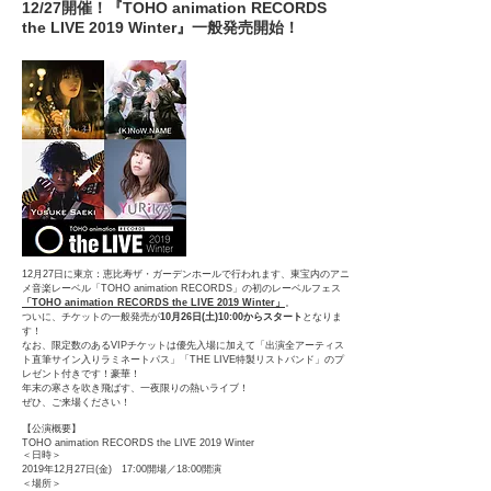
12/27開催！『TOHO animation RECORDS
the LIVE 2019 Winter』一般発売開始！
12月27日に東京：恵比寿ザ・ガーデンホールで行われます、東宝内のアニ
メ音楽レーベル「TOHO animation RECORDS」の初のレーベルフェス
「TOHO animation RECORDS the LIVE 2019 Winter」
。
ついに、チケットの一般発売が
10月26日(土)10:00からスタート
となりま
す！
なお、限定数のあるVIPチケットは優先入場に加えて「出演全アーティス
ト直筆サイン入りラミネートパス」「THE LIVE特製リストバンド」のプ
レゼント付きです！豪華！
年末の寒さを吹き飛ばす、一夜限りの熱いライブ！
ぜひ、ご来場ください！
【公演概要】
TOHO animation RECORDS the LIVE 2019 Winter
＜日時＞
2019年12月27日(金) 17:00開場／18:00開演
＜場所＞