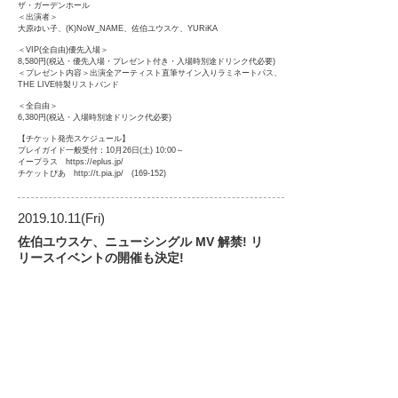
ザ・ガーデンホール
＜出演者＞
大原ゆい子、(K)NoW_NAME、佐伯ユウスケ、YURiKA
＜VIP(全自由)優先入場＞
8,580円(税込・優先入場・プレゼント付き・入場時別途ドリンク代必要)
＜プレゼント内容＞出演全アーティスト直筆サイン入りラミネートパス、
THE LIVE特製リストバンド
＜全自由＞
6,380円(税込・入場時別途ドリンク代必要)
【チケット発売スケジュール】
プレイガイド一般受付：10月26日(土) 10:00～
イープラス https://eplus.jp/
チケットぴあ http://t.pia.jp/ (169-152)
2019.10.11
(Fri)
佐伯ユウスケ、ニューシングル MV 解禁! リ
リースイベントの開催も決定!